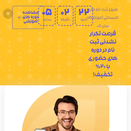
شروع ثبت نام دوره
05
02
22
مشاهده
دوره های
تابستانی آموزشگاه
ثانیه
دقیقه
ساعت
آموزشی
سان کد
فرصت تکرار
نشدنی ثبت
نام در دوره
های حضوری
با 20%
تخفیف!