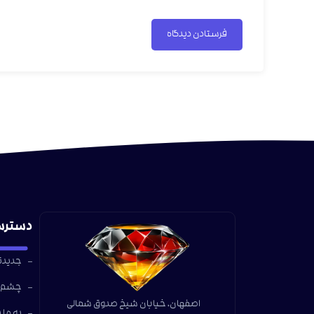
دسترس
جدیدتر
چشم ا
اصفهان، خیابان شیخ صدوق شمالی
به ما 