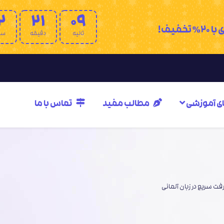
2
21
07
فیف!
ثانیه
دقیقه
سا
ای آموزشی
مطالب مفید
تماس با ما