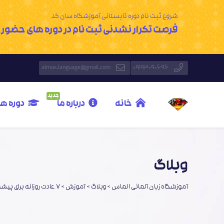
شروع ثبت نام دوره تابستانی آموزشگاه سان کد
فرصت تکرار نشدنی ثبت نام در دوره های حضوری با 20% تخ
almas.language@gmail.com
09193090696
جدید
خانه
درباره ما
دوره ه
وبلاگ
آموزشگاه زبان آلمانی الماس
>
وبلاگ
>
آموزش
>
۷ عادت روزانه برای پیشرفت سریع در زبان آلمانی