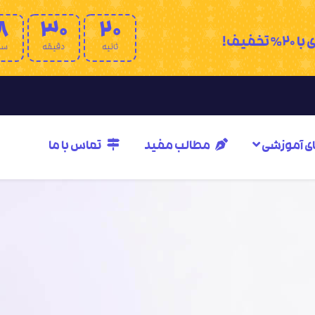
8
30
19
فیف!
ثانیه
دقیقه
سا
ای آموزشی
مطالب مفید
تماس با ما