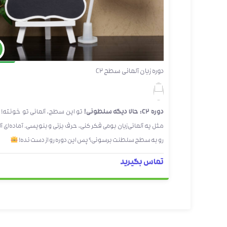
حض
دوره زبان آلمانی سطح C2
دوره C2: حالا دیگه سلطونی!
تو این سطح، آلمانی تو خونته! 
مثل یه آلمانی‌زبان بومی فکر کنی، حرف بزنی و بنویسی. آماده‌ای آل
رو به سطح سلطنت برسونی؟ پس این دوره رو از دست نده!
تماس بگیرید