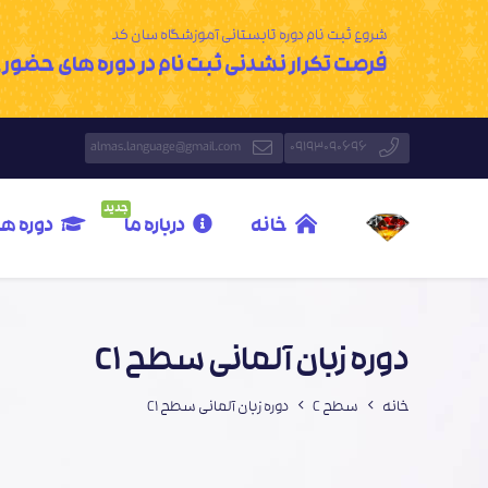
شروع ثبت نام دوره تابستانی آموزشگاه سان کد
فرصت تکرار نشدنی ثبت نام در دوره های حضوری با 20% تخ
almas.language@gmail.com
09193090696
جدید
خانه
درباره ما
دوره ه
دوره زبان آلمانی سطح C1
خانه
سطح C
دوره زبان آلمانی سطح C1